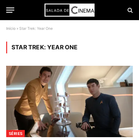
Início
»
Star Trek: Year One
STAR TREK: YEAR ONE
SÉRIES