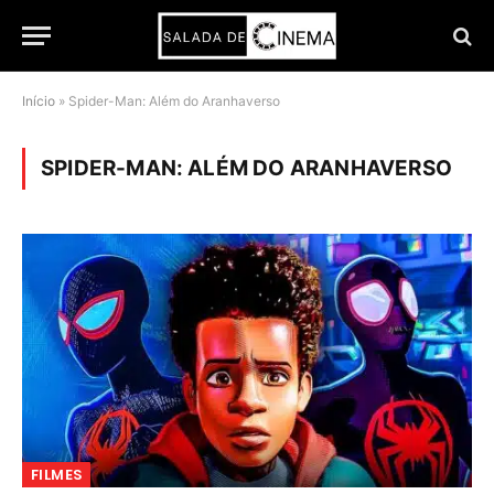
Início
»
Spider-Man: Além do Aranhaverso
SPIDER-MAN: ALÉM DO ARANHAVERSO
FILMES