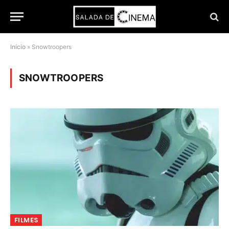
Início
»
Snowtroopers
SNOWTROOPERS
FILMES