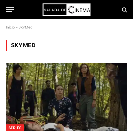
Início
»
SkyMed
SKYMED
SÉRIES