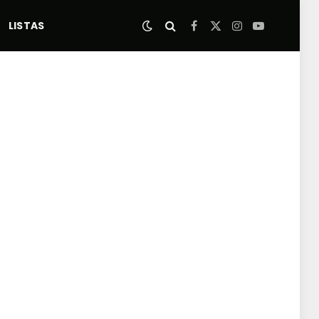
LISTAS
Facebook
X
Instagram
YouTube
(Twitter)