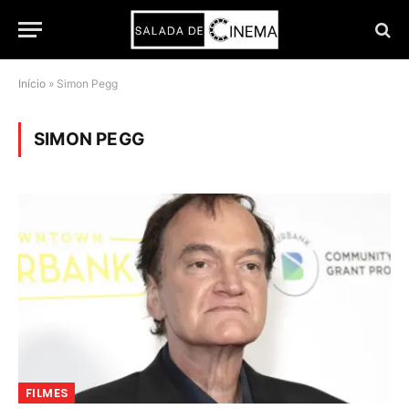
Início
»
Simon Pegg
SIMON PEGG
FILMES