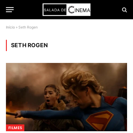
Início
»
Seth Rogen
SETH ROGEN
FILMES