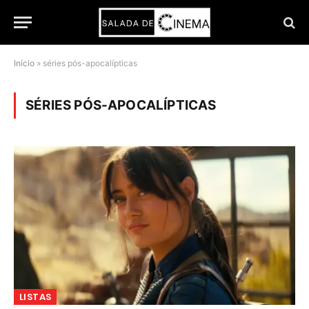
Início
»
séries pós-apocalípticas
SÉRIES PÓS-APOCALÍPTICAS
LISTAS