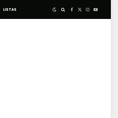
LISTAS
Facebook
X
Instagram
YouTube
(Twitter)