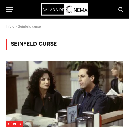
Início
»
Seinfeld curse
SEINFELD CURSE
SÉRIES