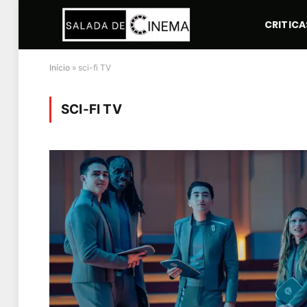
CRITICA
Início
»
sci-fi TV
SCI-FI TV