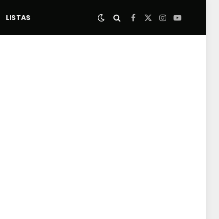
LISTAS
Facebook
X
Instagram
YouTube
(Twitter)