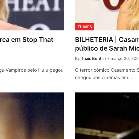
FILMES
arca em Stop That
BILHETERIA | Casam
público de Sarah Mi
By
Thais Bentlin
março 20, 202
aça-Vampiros pelo Hulu pegou
O terror cômico Casamento S
chegou aos cinemas em…