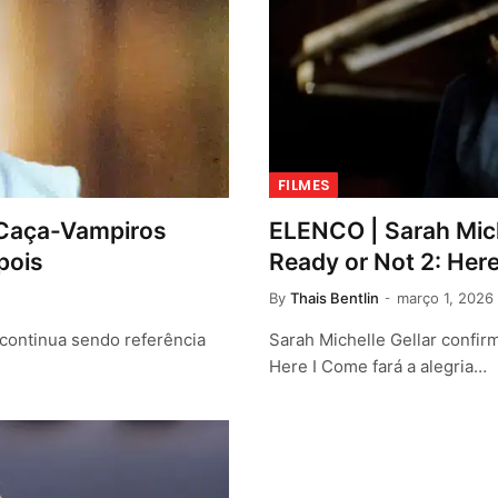
FILMES
 a Caça-Vampiros
ELENCO | Sarah Mich
pois
Ready or Not 2: Her
By
Thais Bentlin
março 1, 2026
 continua sendo referência
Sarah Michelle Gellar confir
Here I Come fará a alegria…