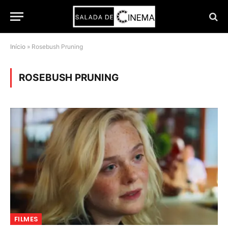
Início
»
Rosebush Pruning
ROSEBUSH PRUNING
FILMES