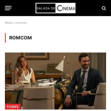
Início
»
romcom
ROMCOM
FILMES