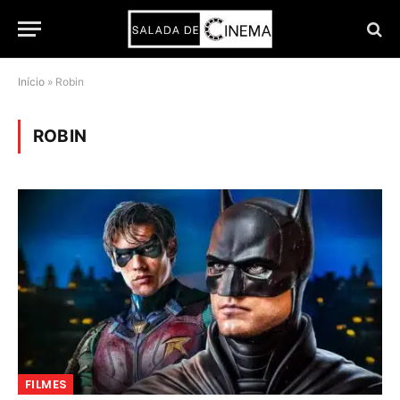
Início
»
Robin
ROBIN
FILMES