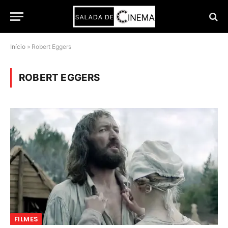
Início
»
Robert Eggers
ROBERT EGGERS
FILMES