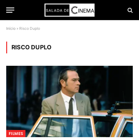
Início
»
Risco Duplo
RISCO DUPLO
FILMES