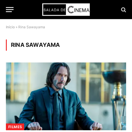
Início
»
Rina Sawayama
RINA SAWAYAMA
FILMES