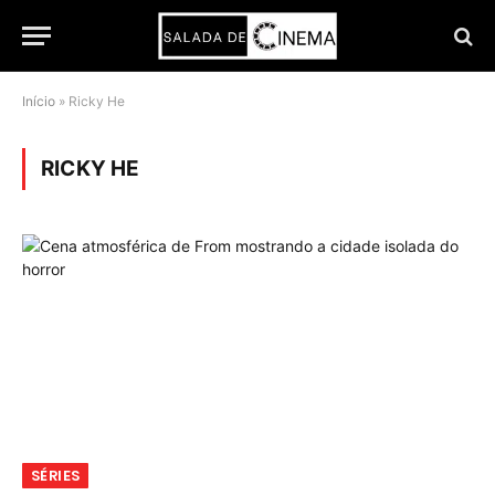
Início
»
Ricky He
RICKY HE
SÉRIES