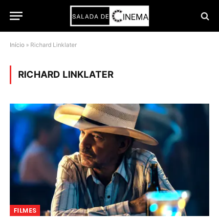
Início
»
Richard Linklater
RICHARD LINKLATER
FILMES