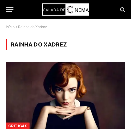
Início
»
Rainha do Xadrez
RAINHA DO XADREZ
CRITICAS