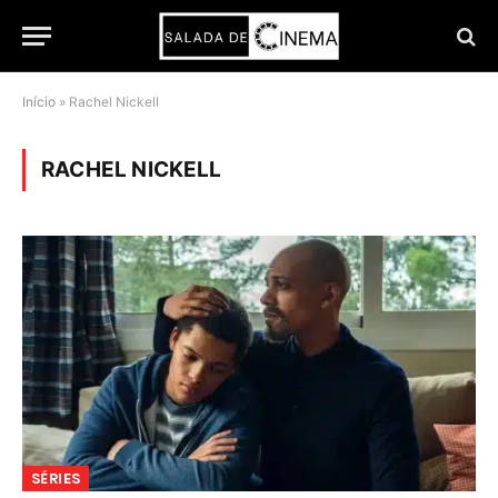
Início
»
Rachel Nickell
RACHEL NICKELL
SÉRIES