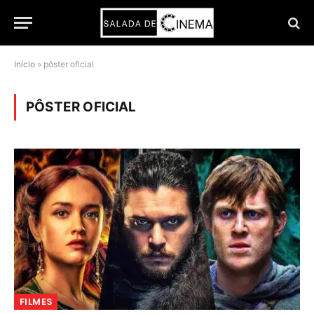
Início
»
pôster oficial
PÔSTER OFICIAL
FILMES