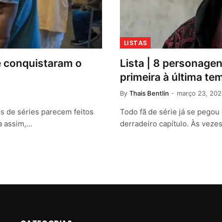
LISTAS
e conquistaram o
Lista | 8 personage
primeira à última t
By
Thais Bentlin
março 23, 202
 de séries parecem feitos
Todo fã de série já se pego
da assim,…
derradeiro capítulo. Às veze