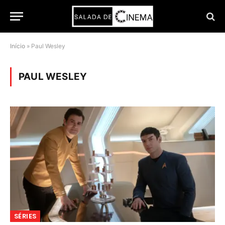
Início
»
Paul Wesley
PAUL WESLEY
SÉRIES