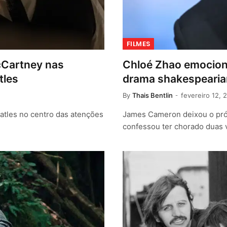
FILMES
cCartney nas
Chloé Zhao emocio
tles
drama shakespearia
By
Thais Bentlin
fevereiro 12, 
atles no centro das atenções
James Cameron deixou o próp
confessou ter chorado duas 