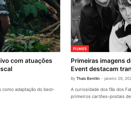
FILMES
tivo com atuações
Primeiras imagens d
escal
Event destacam tran
By
Thais Bentlin
janeiro 29, 20
s como adaptação do best-
A curiosidade dos fãs dos F
primeiros cartões-postais d