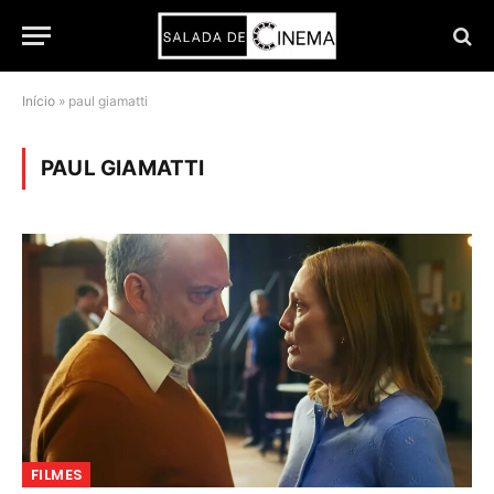
Início
»
paul giamatti
PAUL GIAMATTI
FILMES