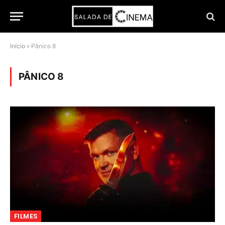
Início
»
Pânico 8
PÂNICO 8
FILMES