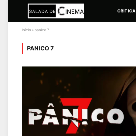
CRITICA
Início
»
panico 7
PANICO 7