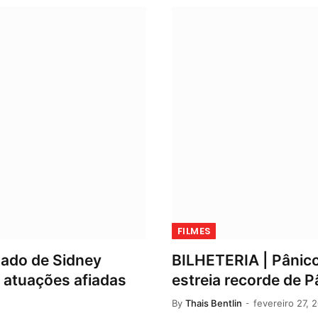
FILMES
egado de Sidney
BILHETERIA | Pânico
 atuações afiadas
estreia recorde de P
By
Thais Bentlin
fevereiro 27, 