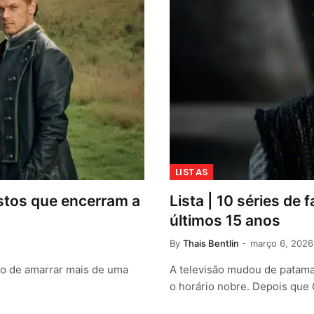
LISTAS
stos que encerram a
Lista | 10 séries de
últimos 15 anos
By
Thais Bentlin
março 6, 2026
ão de amarrar mais de uma
A televisão mudou de patama
o horário nobre. Depois qu