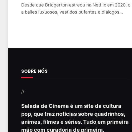
Desde que Bridgerton estreou na Netflix em 2020, o 
a bailes luxuosos, vestidos bufantes e diálogos…
SOBRE NÓS
//
Salada de Cinema é um site da cultura
pop, que traz notícias sobre quadrinhos,
animes, filmes e séries. Tudo em primeira
mão com curadoria de primeira.