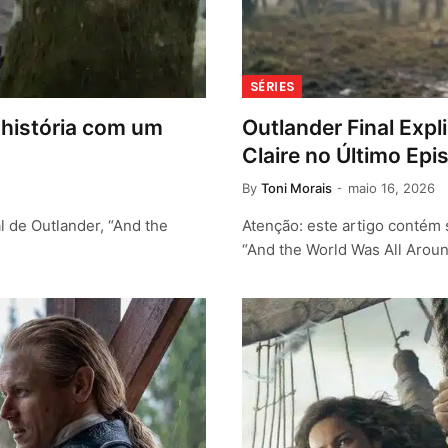
SÉRIES
e história com um
Outlander Final Exp
Claire no Último Epi
By
Toni Morais
maio 16, 2026
l de Outlander, “And the
Atenção: este artigo contém 
“And the World Was All Arou