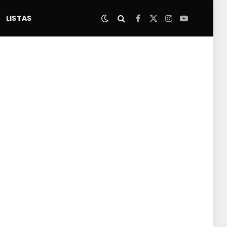
LISTAS
Facebook
X
Instagram
YouTube
(Twitter)