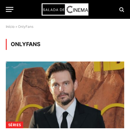
Início
»
OnlyFans
ONLYFANS
SÉRIES