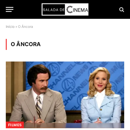
Início
»
O Âncora
O ÂNCORA
FILMES