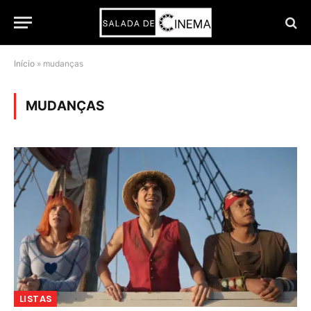
Início
»
mudanças
MUDANÇAS
LISTAS