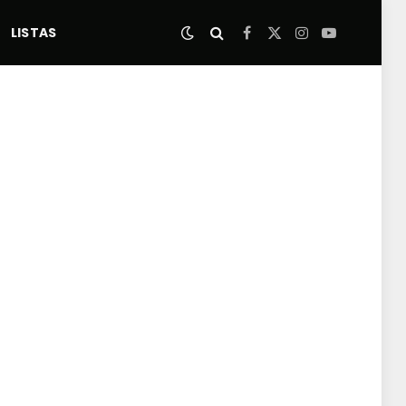
LISTAS
Facebook
X
Instagram
YouTube
(Twitter)