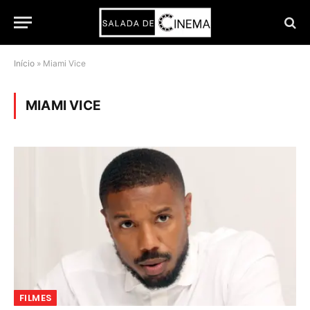
Início
»
Miami Vice
MIAMI VICE
FILMES