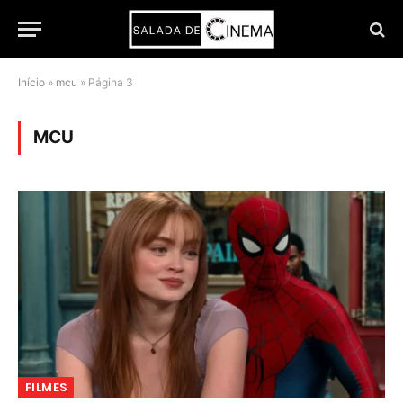
Início
»
mcu
»
Página 3
MCU
FILMES