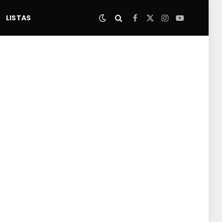
LISTAS
Facebook
X
Instagram
YouTube
(Twitter)