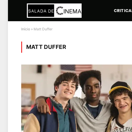
CRITICA
Início
»
Matt Duffer
MATT DUFFER