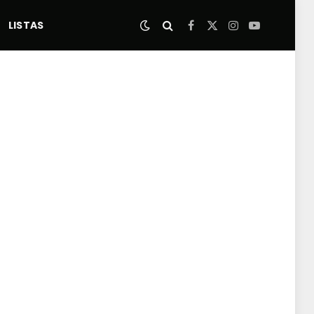
LISTAS
Facebook
X
Instagram
YouTube
(Twitter)