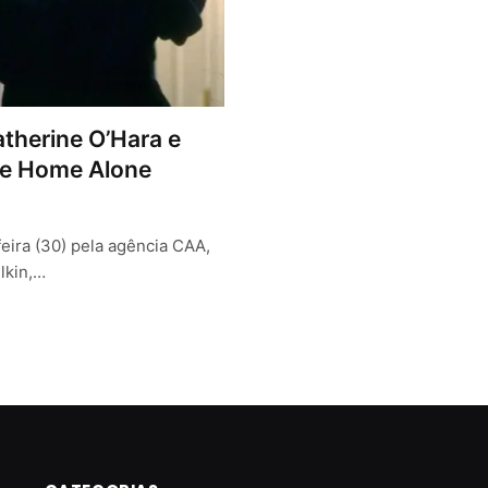
therine O’Hara e
de Home Alone
eira (30) pela agência CAA,
lkin,…