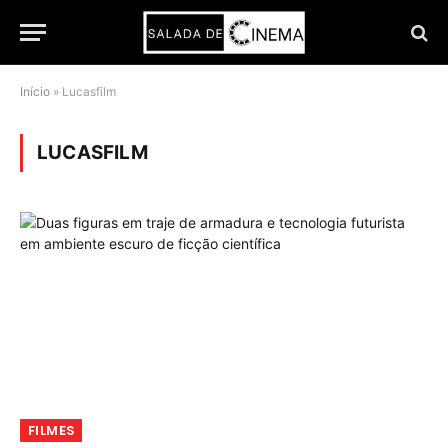
Início
»
Lucasfilm
LUCASFILM
FILMES