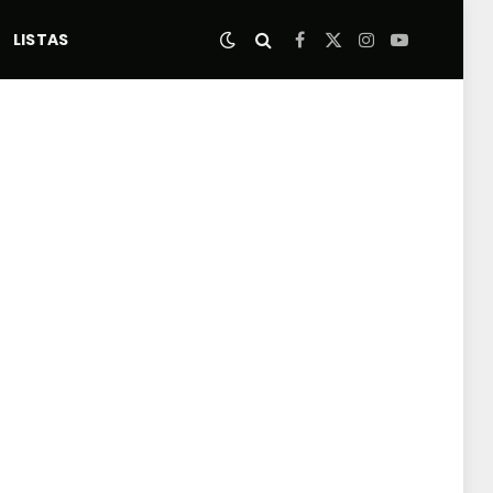
LISTAS
Facebook
X
Instagram
YouTube
(Twitter)