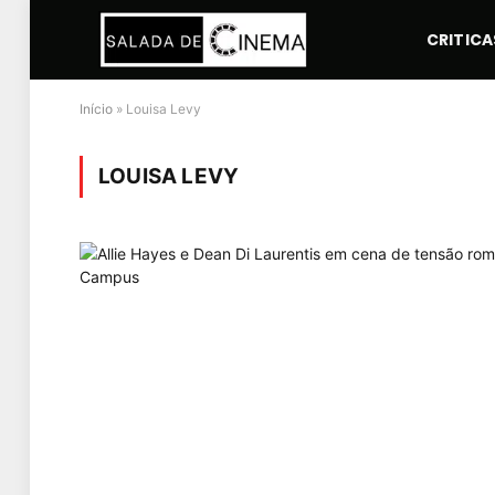
CRITICA
Início
»
Louisa Levy
LOUISA LEVY