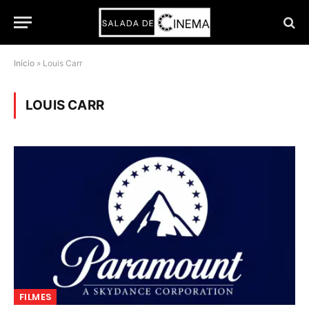
Início
»
Louis Carr
LOUIS CARR
FILMES