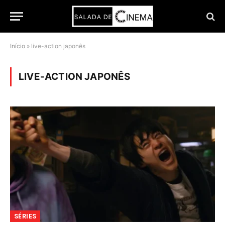
Início
»
live-action japonês
LIVE-ACTION JAPONÊS
SÉRIES