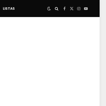
LISTAS
Facebook
X
Instagram
YouTube
(Twitter)