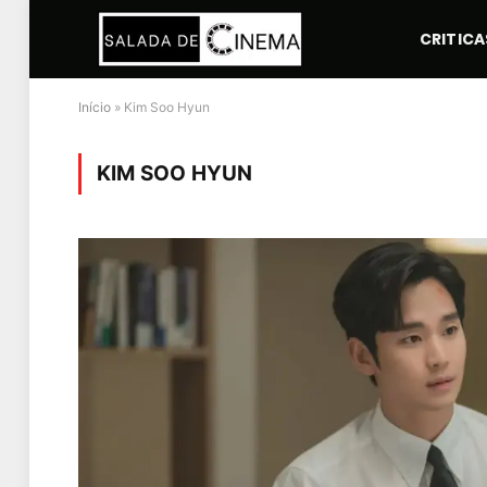
CRITICA
Início
»
Kim Soo Hyun
KIM SOO HYUN