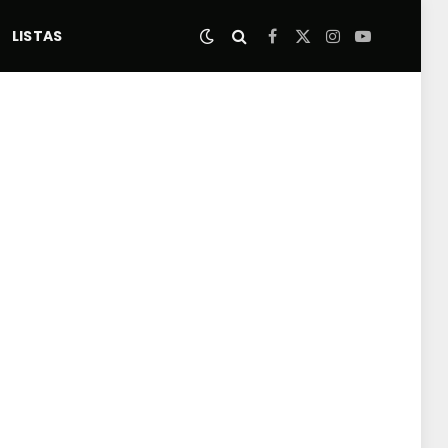
LISTAS
Facebook
X
Instagram
YouTube
(Twitter)