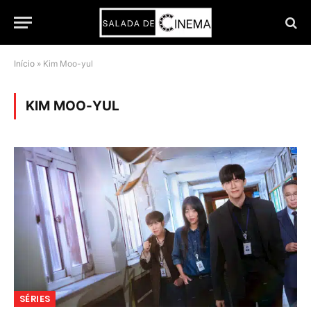
Início
»
Kim Moo-yul
KIM MOO-YUL
SÉRIES