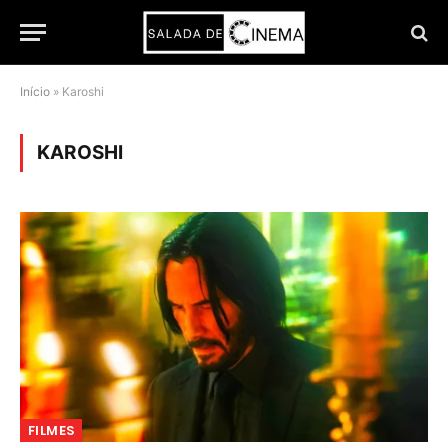
Início
»
Karoshi
KAROSHI
FILMES