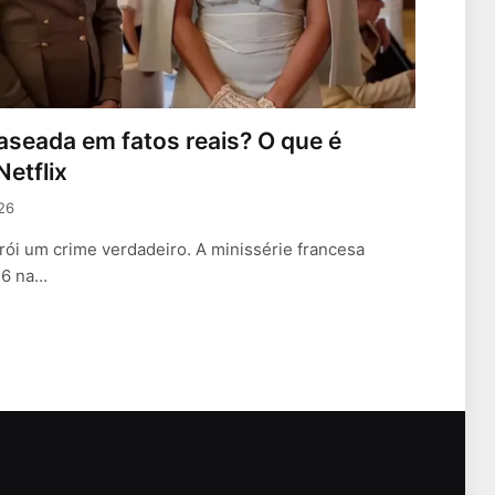
aseada em fatos reais? O que é
Netflix
026
ói um crime verdadeiro. A minissérie francesa
26 na…