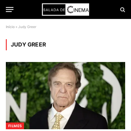
Início
»
Judy Greer
JUDY GREER
FILMES