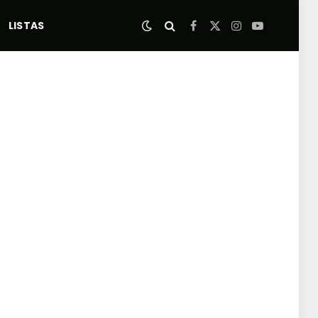
LISTAS
Facebook
X
Instagram
YouTube
(Twitter)